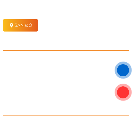
Email: infor@hoanggiaadv.com
Website: https//hoanggiaadv.com
BẢN ĐỒ
CHÍNH SÁCH
Chính sách vận chuyển
Chính sách mua hàng
Chính sách khuyễn mãi
Chính sách bảo hành
Chính sách bảo mật
FANPAGE