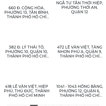
NGÃ TƯ TÂN THỚI HIỆP,
PHƯỜNG THỚI AN,
660 Đ. CỘNG HÒA,
QUẬN 12
PHƯỜNG 13, TÂN BÌNH,
THÀNH PHỐ HỒ CHÍ
MINH, VIỆT NAM
382 Đ. LÝ THÁI TỔ,
472 LÊ VĂN VIỆT, TĂNG
PHƯỜNG 10, QUẬN 10,
NHƠN PHÚ A, QUẬN 9,
THÀNH PHỐ HỒ CHÍ
THÀNH PHỐ HỒ CHÍ
MINH
MINH
418 LÊ VĂN VIỆT, HIỆP
1041 - 1043 HỒNG BÀNG,
PHÚ, THỦ ĐỨC, THÀNH
PHƯỜNG 12, QUẬN 6,
PHỐ HỒ CHÍ MINH
THÀNH PHỐ HỒ CHÍ
MINH, VIỆT NAM