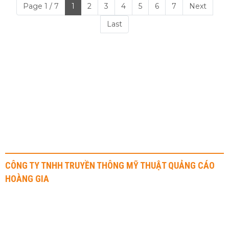
Page 1 / 7
1
2
3
4
5
6
7
Next
Last
Với những thế mạnh riêng và không ngừng nỗ lực,
Hoàng Gia tự tin đem lại cho khách hàng những trải
nghiệm và dịch vụ tốt nhất.
THÔNG TIN LIÊN HỆ
CÔNG TY TNHH TRUYỀN THÔNG MỸ THUẬT QUẢNG CÁO
HOÀNG GIA
Địa chỉ: 41 Nguyễn Văn Dung, Phường An Nhơn, Quận Gò Vấp
Hotline: 0908 70 72 71 - 0917 315 515