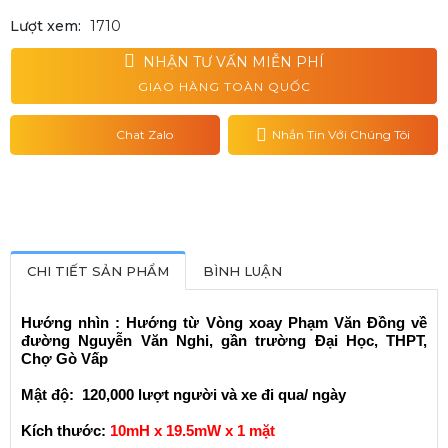
Lượt xem:
1710
NHẬN TƯ VẤN MIỄN PHÍ
GIAO HÀNG TOÀN QUỐC
Chat Zalo
Nhắn Tin Với Chúng Tôi
CHI TIẾT SẢN PHẨM
BÌNH LUẬN
Hướng nhìn : Hướng từ Vòng xoay Phạm Văn Đồng về
đường Nguyễn Văn Nghi, gần trường Đại Học, THPT,
Chợ Gò Vấp
Mật độ: 120,000 lượt người và xe đi qua/ ngày
Kích thước:
10mH x 19.5mW x 1 mặt