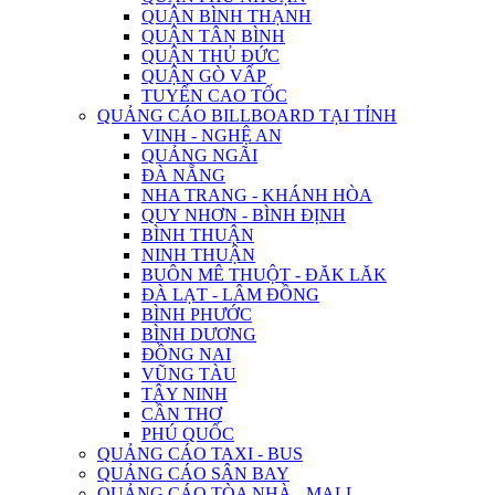
QUẬN BÌNH THẠNH
QUẬN TÂN BÌNH
QUẬN THỦ ĐỨC
QUẬN GÒ VẤP
TUYẾN CAO TỐC
QUẢNG CÁO BILLBOARD TẠI TỈNH
VINH - NGHỆ AN
QUẢNG NGÃI
ĐÀ NẴNG
NHA TRANG - KHÁNH HÒA
QUY NHƠN - BÌNH ĐỊNH
BÌNH THUẬN
NINH THUẬN
BUÔN MÊ THUỘT - ĐĂK LĂK
ĐÀ LẠT - LÂM ĐỒNG
BÌNH PHƯỚC
BÌNH DƯƠNG
ĐỒNG NAI
VŨNG TÀU
TÂY NINH
CẦN THƠ
PHÚ QUỐC
QUẢNG CÁO TAXI - BUS
QUẢNG CÁO SÂN BAY
QUẢNG CÁO TÒA NHÀ - MALL