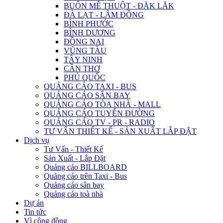
BUÔN MÊ THUỘT - ĐĂK LĂK
ĐÀ LẠT - LÂM ĐỒNG
BÌNH PHƯỚC
BÌNH DƯƠNG
ĐỒNG NAI
VŨNG TÀU
TÂY NINH
CẦN THƠ
PHÚ QUỐC
QUẢNG CÁO TAXI - BUS
QUẢNG CÁO SÂN BAY
QUẢNG CÁO TÒA NHÀ - MALL
QUẢNG CÁO TUYẾN ĐƯỜNG
QUẢNG CÁO TV - PR - RADIO
TƯ VẤN THIẾT KẾ - SẢN XUẤT LẮP ĐẶT
Dịch vụ
Tư Vấn - Thiết Kế
Sản Xuất - Lắp Đặt
Quảng cáo BILLBOARD
Quảng cáo trên Taxi - Bus
Quảng cáo sân bay
Quảng cáo toà nhà
Dự án
Tin tức
Vì cộng đồng