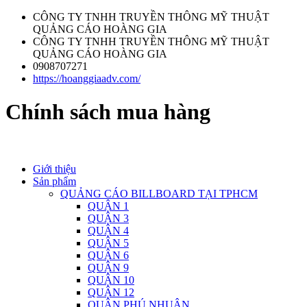
CÔNG TY TNHH TRUYỀN THÔNG MỸ THUẬT
QUẢNG CÁO HOÀNG GIA
CÔNG TY TNHH TRUYỀN THÔNG MỸ THUẬT
QUẢNG CÁO HOÀNG GIA
0908707271
https://hoanggiaadv.com/
Chính sách mua hàng
Giới thiệu
Sản phẩm
QUẢNG CÁO BILLBOARD TẠI TPHCM
QUẬN 1
QUẬN 3
QUẬN 4
QUẬN 5
QUẬN 6
QUẬN 9
QUẬN 10
QUẬN 12
QUẬN PHÚ NHUẬN