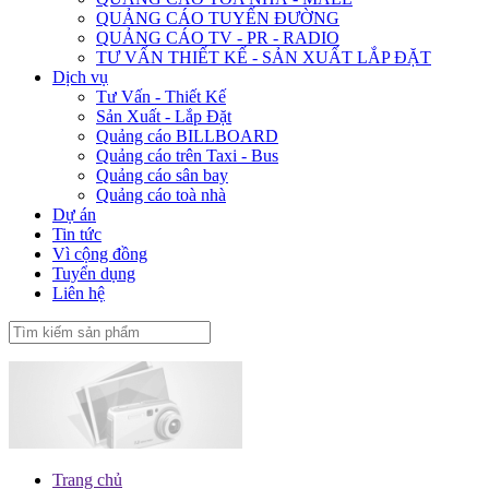
QUẢNG CÁO TUYẾN ĐƯỜNG
QUẢNG CÁO TV - PR - RADIO
TƯ VẤN THIẾT KẾ - SẢN XUẤT LẮP ĐẶT
Dịch vụ
Tư Vấn - Thiết Kế
Sản Xuất - Lắp Đặt
Quảng cáo BILLBOARD
Quảng cáo trên Taxi - Bus
Quảng cáo sân bay
Quảng cáo toà nhà
Dự án
Tin tức
Vì cộng đồng
Tuyển dụng
Liên hệ
Trang chủ