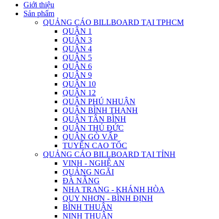
Giới thiệu
Sản phẩm
QUẢNG CÁO BILLBOARD TẠI TPHCM
QUẬN 1
QUẬN 3
QUẬN 4
QUẬN 5
QUẬN 6
QUẬN 9
QUẬN 10
QUẬN 12
QUẬN PHÚ NHUẬN
QUẬN BÌNH THẠNH
QUẬN TÂN BÌNH
QUẬN THỦ ĐỨC
QUẬN GÒ VẤP
TUYẾN CAO TỐC
QUẢNG CÁO BILLBOARD TẠI TỈNH
VINH - NGHỆ AN
QUẢNG NGÃI
ĐÀ NẴNG
NHA TRANG - KHÁNH HÒA
QUY NHƠN - BÌNH ĐỊNH
BÌNH THUẬN
NINH THUẬN