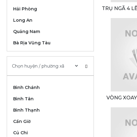
TRỤ NGÃ 4 L
Hải Phòng
TRỖI (
Long An
Quảng Nam
Bà Rịa Vũng Tàu
Đắk Lắk
Cần Thơ
Bình Thuận
Bình Chánh
Lâm Đồng
VÒNG XOAY
Bình Tân
Thừa Thiên Huế
TRUNG - 305 - 307 LÊ HỒNG PHONG,
Bình Thạnh
Kiên Giang
THÀNH PHỐ Q
Cần Giờ
Bắc Ninh
Củ Chi
Quảng Ninh