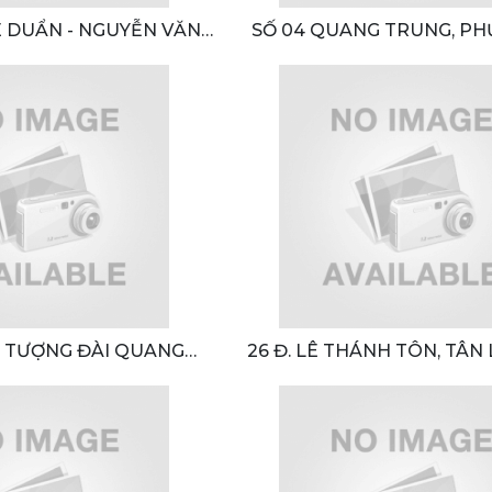
Ê DUẨN - NGUYỄN VĂN
SỐ 04 QUANG TRUNG, PH
 NGAY ĐH VINH )
HỒNG PHONG, TP. QUẢN
 TƯỢNG ĐÀI QUANG
26 Đ. LÊ THÁNH TÔN, TÂN
TRANG, KHÁNH H
UY NHƠN, BÌNH ĐỊNH