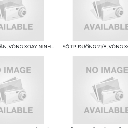
UẨN, VÒNG XOAY NINH
SỐ 113 ĐƯỜNG 21/8, VÒNG 
ẠT - CAM RANH , THÀNH
THUẬN - ĐÀ LẠT - CAM RAN
H THÁP CHÀM , TỈNH
PHỐ PHAN RANG THÁP CHÀ
INH THUẬN
NINH THUẬN