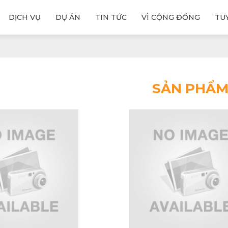
DỊCH VỤ
DỰ ÁN
TIN TỨC
VÌ CỘNG ĐỒNG
TU
SẢN PHẨ