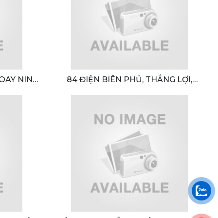
XOAY NINH
84 ĐIỆN BIÊN PHỦ, THẮNG LỢI,
H , THÀNH
THÀNH PHỐ BUÔN MA THUỘT, ĐẮK
M , TỈNH
LẮK