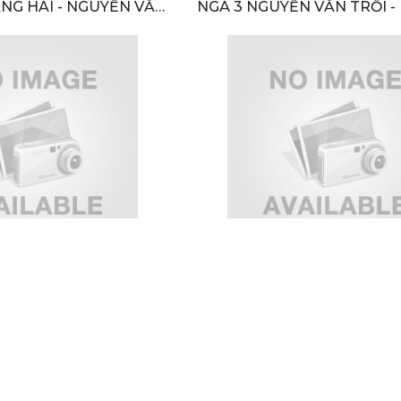
NG HAI - NGUYỄN VĂN
NGÃ 3 NGUYỄN VĂN TRỖI 
BÌNH, PHƯỜNG 1, THÀNH PH
ÂM ĐỒNG
LÂM ĐỒNG, VIỆT N
BÌNH DƯƠNG, PHÚ THỌ,
159 Đ. CÁCH MẠNG THÁNG
MỘT, BÌNH DƯƠNG
CƯỜNG, THỦ DẦU MỘT, BÌ