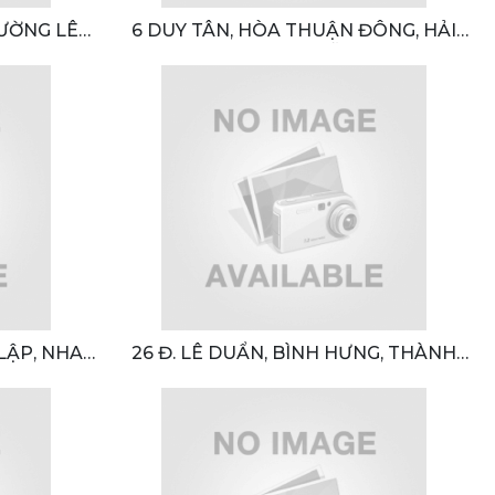
ƯỜNG LÊ
6 DUY TÂN, HÒA THUẬN ĐÔNG, HẢI
G NGÃI
CHÂU, ĐÀ NẴNG
 LẬP, NHA
26 Đ. LÊ DUẨN, BÌNH HƯNG, THÀNH
ÒA
PHỐ PHAN THIẾT, BÌNH THUẬN