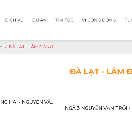
DỊCH VỤ
DỰ ÁN
TIN TỨC
VÌ CỘNG ĐỒNG
TU
H
ĐÀ LẠT - LÂM ĐỒNG
ĐÀ LẠT - LÂM 
NG HAI - NGUYỄN VĂN
NGÃ 3 NGUYỄN VĂN TRỖI 
BÌNH, PHƯỜNG 1, THÀNH PH
ÂM ĐỒNG
LÂM ĐỒNG, VIỆT N