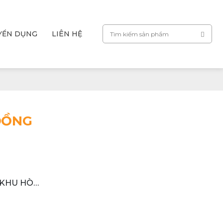
YỂN DỤNG
LIÊN HỆ
ĐỒNG
- KHU HÒA
Ố ĐÀ LẠT,
AM