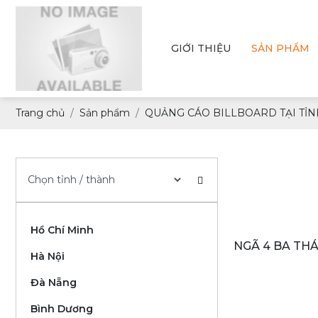
GIỚI THIỆU
SẢN PHẨM
Trang chủ
Sản phẩm
QUẢNG CÁO BILLBOARD TẠI TỈN
Hồ Chí Minh
NGÃ 4 BA THÁ
Hà Nội
CỪ, PHƯỜNG 1, THÀNH PHỐ ĐÀ LẠT,
L
Đà Nẵng
Bình Dương