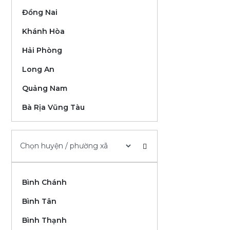
Đồng Nai
Khánh Hòa
Hải Phòng
Long An
Quảng Nam
Bà Rịa Vũng Tàu
Đắk Lắk
Cần Thơ
Bình Thuận
Bình Chánh
Lâm Đồng
Bình Tân
Thừa Thiên Huế
Bình Thạnh
Kiên Giang