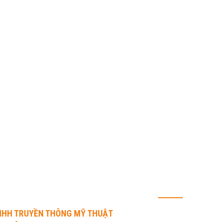
 LIÊN HỆ
CHÍNH SÁCH
Chính sách vận 
NHH TRUYỀN THÔNG MỸ THUẬT