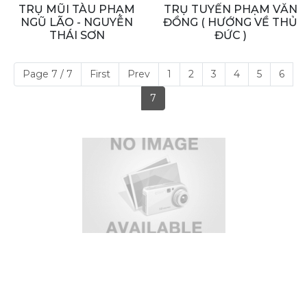
TRỤ MŨI TÀU PHẠM
TRỤ TUYẾN PHẠM VĂN
NGŨ LÃO - NGUYỄN
ĐỒNG ( HƯỚNG VỀ THỦ
THÁI SƠN
ĐỨC )
Page 7 / 7
First
Prev
1
2
3
4
5
6
7
Với những thế mạnh riêng và không ngừng nỗ lực,
Hoàng Gia tự tin đem lại cho khách hàng những trải
nghiệm và dịch vụ tốt nhất.