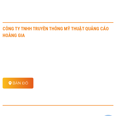
THÔNG TIN LIÊN HỆ
CÔNG TY TNHH TRUYỀN THÔNG MỸ THUẬT QUẢNG CÁO
HOÀNG GIA
Địa chỉ: 41 Nguyễn Văn Dung, Phường An Nhơn, Quận Gò Vấp
Hotline: 0908 70 72 71 - 0917 315 515
Email: infor@hoanggiaadv.com
Website: https//hoanggiaadv.com
BẢN ĐỒ
CHÍNH SÁCH
Chính sách vận chuyển