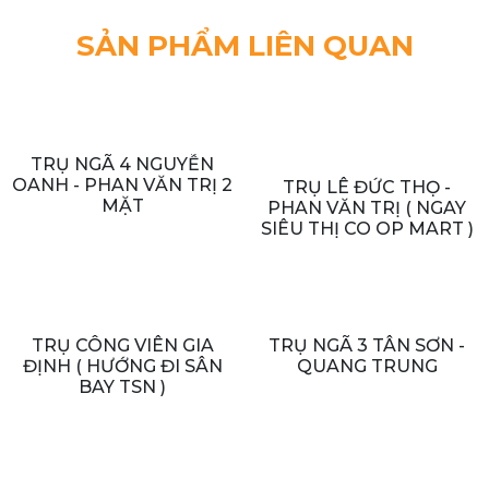
SẢN PHẨM LIÊN QUAN
TRỤ NGÃ 4 NGUYỄN
OANH - PHAN VĂN TRỊ 2
TRỤ LÊ ĐỨC THỌ -
MẶT
PHAN VĂN TRỊ ( NGAY
SIÊU THỊ CO OP MART )
TRỤ CÔNG VIÊN GIA
TRỤ NGÃ 3 TÂN SƠN -
ĐỊNH ( HƯỚNG ĐI SÂN
QUANG TRUNG
BAY TSN )