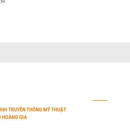
CM.
 LIÊN HỆ
CHÍNH SÁCH
Chính sách vận 
NHH TRUYỀN THÔNG MỸ THUẬT
 HOÀNG GIA
Chính sách mua
Chính sách khuy
Nguyễn Văn Dung, Phường An Nhơn,