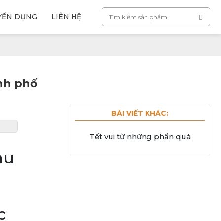
YỂN DỤNG
LIÊN HỆ
ành phố
BÀI VIẾT KHÁC:
Tết vui từ những phần quà
hu
c