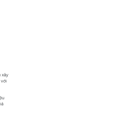
u xây
 với
iệu
iá