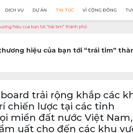
DỊCH VỤ
DỰ ÁN
TIN TỨC
VÌ CỘNG ĐỒNG
TU
ơng hiệu của bạn tới “trái tim” thành phố
hương hiệu của bạn tới “trái tim” th
illboard trải rộng khắp các k
í chiến lược tại các tỉnh
mọi miền đất nước Việt Nam,
ầm uất cho đến các khu vự