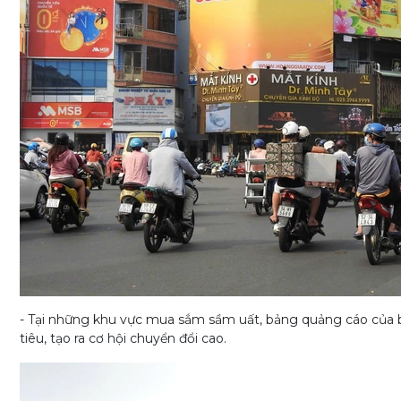
- Tại những khu vực mua sắm sầm uất, bảng quảng cáo của bạ
tiêu, tạo ra cơ hội chuyển đổi cao.