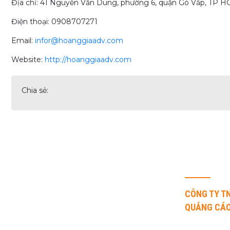
Địa chỉ: 41 Nguyễn Văn Dung, phường 6, quận Gò Vấp, TP H
Điện thoại: 0908707271
Email:
infor@hoanggiaadv.com
Website:
http://hoanggiaadv.com
Chia sẻ:
Với những thế mạnh riêng và
THÔNG TIN
không ngừng nỗ lực, Hoàng Gia tự
tin đem lại cho khách hàng những
CÔNG TY T
trải nghiệm và dịch vụ tốt nhất.
QUẢNG CÁO
Địa chỉ: 41 