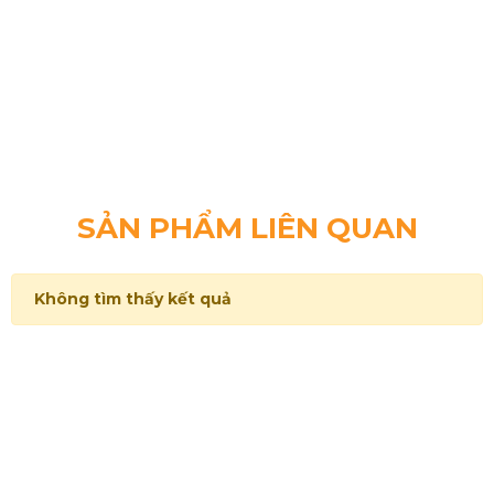
SẢN PHẨM LIÊN QUAN
Không tìm thấy kết quả
Với những thế mạnh riêng và không ngừng nỗ lực,
Hoàng Gia tự tin đem lại cho khách hàng những trải
nghiệm và dịch vụ tốt nhất.