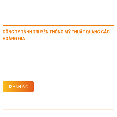
THÔNG TIN LIÊN HỆ
CÔNG TY TNHH TRUYỀN THÔNG MỸ THUẬT QUẢNG CÁO
HOÀNG GIA
Địa chỉ: 41 Nguyễn Văn Dung, Phường An Nhơn, Quận Gò Vấp
Hotline: 0908 70 72 71 - 0917 315 515
Email: infor@hoanggiaadv.com
Website: https//hoanggiaadv.com
BẢN ĐỒ
CHÍNH SÁCH
Chính sách vận chuyển